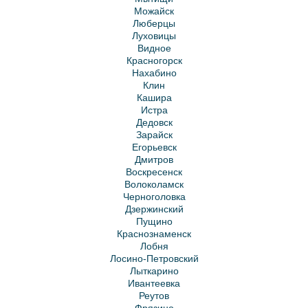
Можайск
Люберцы
Луховицы
Видное
Красногорск
Нахабино
Клин
Кашира
Истра
Дедовск
Зарайск
Егорьевск
Дмитров
Воскресенск
Волоколамск
Черноголовка
Дзержинский
Пущино
Краснознаменск
Лобня
Лосино-Петровский
Лыткарино
Ивантеевка
Реутов