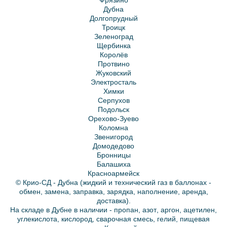
Фрязино
Дубна
Долгопрудный
Троицк
Зеленоград
Щербинка
Королёв
Протвино
Жуковский
Электросталь
Химки
Серпухов
Подольск
Орехово-Зуево
Коломна
Звенигород
Домодедово
Бронницы
Балашиха
Красноармейск
© Крио-СД - Дубна (жидкий и технический газ в баллонах -
обмен, замена, заправка, зарядка, наполнение, аренда,
доставка).
На складе в Дубне в наличии -
пропан
,
азот
,
аргон
,
ацетилен
,
углекислота
,
кислород
,
сварочная смесь
,
гелий
, пищевая